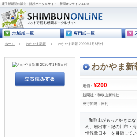
電子版新聞の販売・購読ポータルサイト - 新聞オンライン.COM
ホーム
＞
わかやま新報
＞
わかやま新報 2020年1月8日付
わかやま新報
¥200
定価：
新聞社：
和歌山新報社
発行間隔：
日刊
和歌山がもっと好きにな
め、岩出市・紀の川市・海
情報量日本一を目指してい