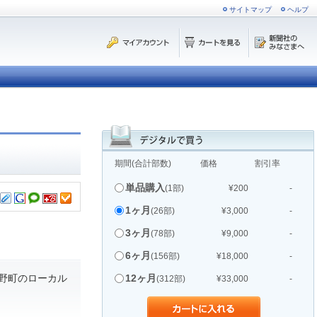
サイトマップ
ヘルプ
期間(合計部数)
価格
割引率
単品購入
(1部)
¥200
-
1ヶ月
(26部)
¥3,000
-
3ヶ月
(78部)
¥9,000
-
6ヶ月
(156部)
¥18,000
-
野町のローカル
12ヶ月
(312部)
¥33,000
-