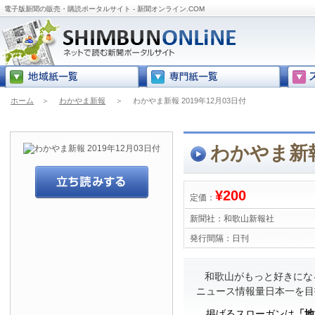
電子版新聞の販売・購読ポータルサイト - 新聞オンライン.COM
ホーム
＞
わかやま新報
＞
わかやま新報 2019年12月03日付
わかやま新報 
¥200
定価：
新聞社：
和歌山新報社
発行間隔：
日刊
和歌山がもっと好きにな
ニュース情報量日本一を目
掲げるスローガンは
「地