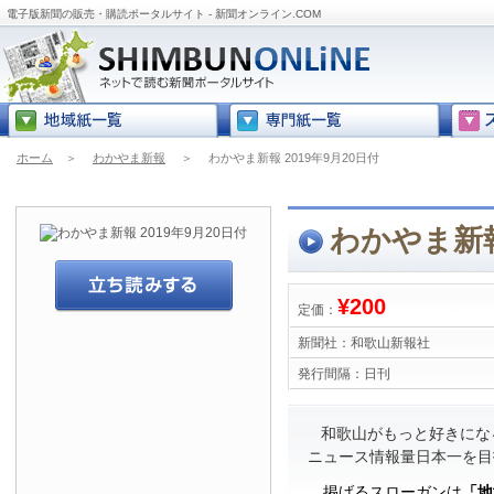
電子版新聞の販売・購読ポータルサイト - 新聞オンライン.COM
ホーム
＞
わかやま新報
＞
わかやま新報 2019年9月20日付
わかやま新報
¥200
定価：
新聞社：
和歌山新報社
発行間隔：
日刊
和歌山がもっと好きにな
ニュース情報量日本一を目
掲げるスローガンは
「地