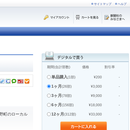
サイトマップ
ヘルプ
期間(合計部数)
価格
割引率
単品購入
(1部)
¥200
-
1ヶ月
(26部)
¥3,000
-
3ヶ月
(78部)
¥9,000
-
6ヶ月
(156部)
¥18,000
-
野町のローカル
12ヶ月
(312部)
¥33,000
-