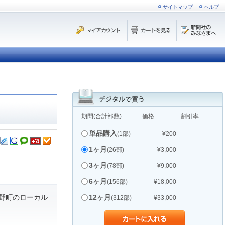
サイトマップ
ヘルプ
期間(合計部数)
価格
割引率
単品購入
(1部)
¥200
-
1ヶ月
(26部)
¥3,000
-
3ヶ月
(78部)
¥9,000
-
6ヶ月
(156部)
¥18,000
-
野町のローカル
12ヶ月
(312部)
¥33,000
-