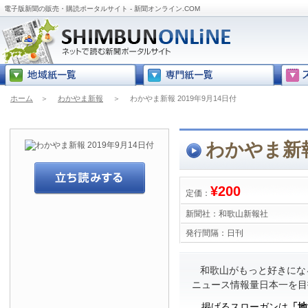
電子版新聞の販売・購読ポータルサイト - 新聞オンライン.COM
ホーム
＞
わかやま新報
＞
わかやま新報 2019年9月14日付
わかやま新報
¥200
定価：
新聞社：
和歌山新報社
発行間隔：
日刊
和歌山がもっと好きにな
ニュース情報量日本一を目
掲げるスローガンは
「地