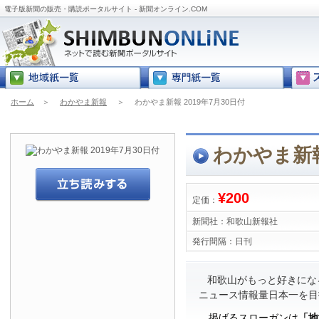
電子版新聞の販売・購読ポータルサイト - 新聞オンライン.COM
ホーム
＞
わかやま新報
＞
わかやま新報 2019年7月30日付
わかやま新報
¥200
定価：
新聞社：
和歌山新報社
発行間隔：
日刊
和歌山がもっと好きにな
ニュース情報量日本一を目
掲げるスローガンは
「地