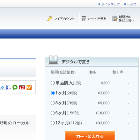
サイトマップ
ヘルプ
期間(合計部数)
価格
割引率
単品購入
(1部)
¥200
-
1ヶ月
(26部)
¥3,000
-
3ヶ月
(78部)
¥9,000
-
6ヶ月
(156部)
¥18,000
-
野町のローカル
12ヶ月
(312部)
¥33,000
-