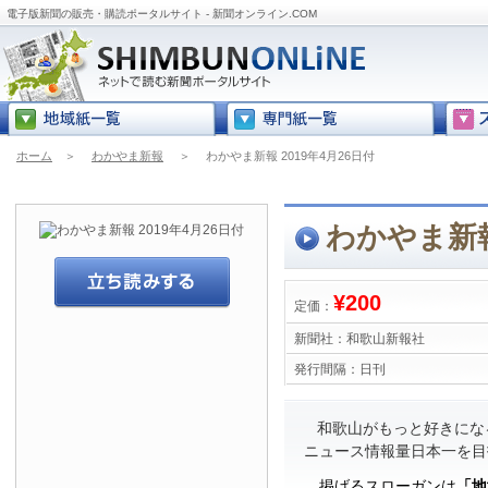
電子版新聞の販売・購読ポータルサイト - 新聞オンライン.COM
ホーム
＞
わかやま新報
＞
わかやま新報 2019年4月26日付
わかやま新報
¥200
定価：
新聞社：
和歌山新報社
発行間隔：
日刊
和歌山がもっと好きにな
ニュース情報量日本一を目
掲げるスローガンは
「地