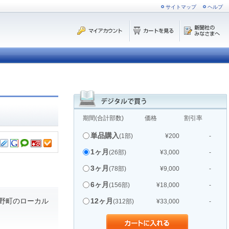
サイトマップ
ヘルプ
期間(合計部数)
価格
割引率
単品購入
(1部)
¥200
-
1ヶ月
(26部)
¥3,000
-
3ヶ月
(78部)
¥9,000
-
6ヶ月
(156部)
¥18,000
-
野町のローカル
12ヶ月
(312部)
¥33,000
-