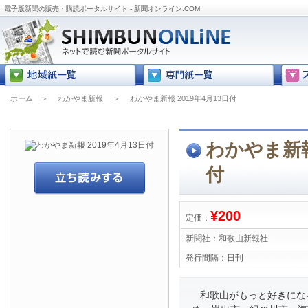
電子版新聞の販売・購読ポータルサイト - 新聞オンライン.COM
ホーム
＞
わかやま新報
＞
わかやま新報 2019年4月13日付
わかやま新報 
付
¥200
定価：
新聞社：
和歌山新報社
発行間隔：
日刊
和歌山がもっと好きにな