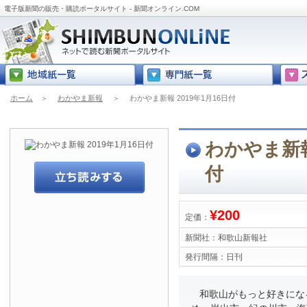
電子版新聞の販売・購読ポータルサイト - 新聞オンライン.COM
ホーム
＞
わかやま新報
＞
わかやま新報 2019年1月16日付
わかやま新報 
付
¥200
定価：
新聞社：
和歌山新報社
発行間隔：
日刊
和歌山がもっと好きにな