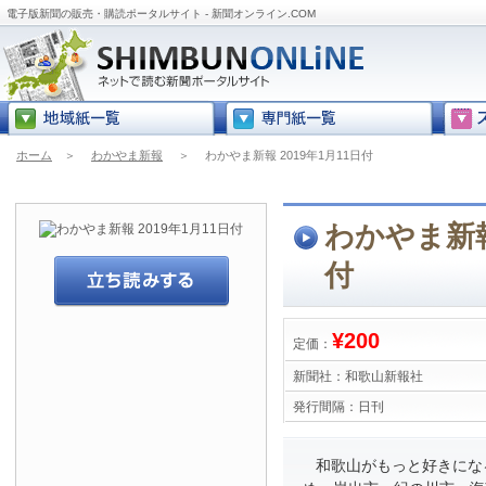
電子版新聞の販売・購読ポータルサイト - 新聞オンライン.COM
ホーム
＞
わかやま新報
＞
わかやま新報 2019年1月11日付
わかやま新報 
付
¥200
定価：
新聞社：
和歌山新報社
発行間隔：
日刊
和歌山がもっと好きにな