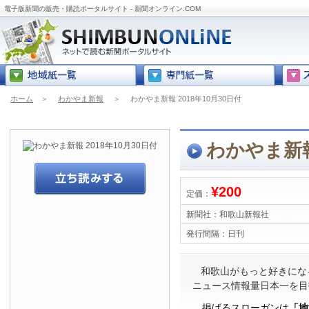
電子版新聞の販売・購読ポータルサイト - 新聞オンライン.COM
ホーム
＞
わかやま新報
＞
わかやま新報 2018年10月30日付
わかやま新報 
¥200
定価：
新聞社：
和歌山新報社
発行間隔：
日刊
和歌山がもっと好きにな
ニュース情報量日本一を目
掲げるスローガンは
「地