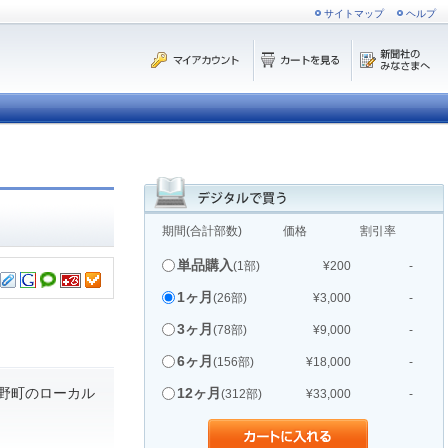
サイトマップ
ヘルプ
期間(合計部数)
価格
割引率
単品購入
(1部)
¥200
-
1ヶ月
(26部)
¥3,000
-
3ヶ月
(78部)
¥9,000
-
6ヶ月
(156部)
¥18,000
-
野町のローカル
12ヶ月
(312部)
¥33,000
-