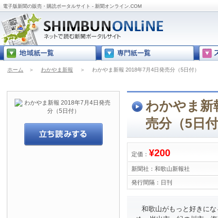
電子版新聞の販売・購読ポータルサイト - 新聞オンライン.COM
ホーム
＞
わかやま新報
＞
わかやま新報 2018年7月4日発売分（5日付）
わかやま新報
売分（5日
¥200
定価：
新聞社：
和歌山新報社
発行間隔：
日刊
和歌山がもっと好きにな