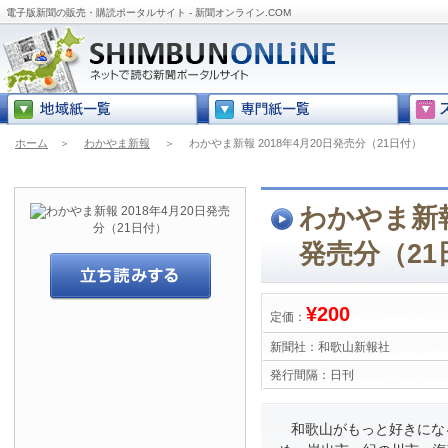
電子版新聞の販売・購読ポータルサイト - 新聞オンライン.COM
ホーム
＞
わかやま新報
＞
わかやま新報 2018年4月20日発売分（21日付）
わかやま新報 
発売分（21
¥200
定価：
新聞社：
和歌山新報社
発行間隔：
日刊
和歌山がもっと好きにな