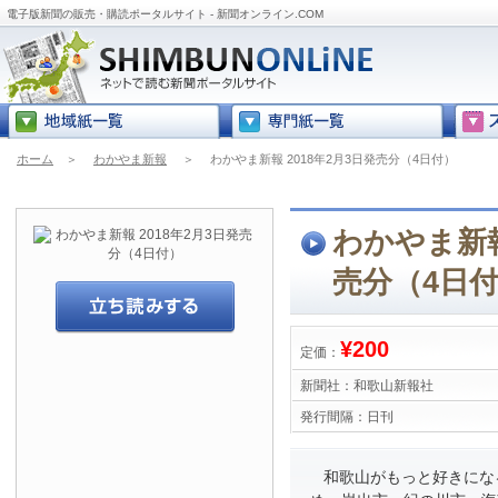
電子版新聞の販売・購読ポータルサイト - 新聞オンライン.COM
ホーム
＞
わかやま新報
＞
わかやま新報 2018年2月3日発売分（4日付）
わかやま新報
売分（4日
¥200
定価：
新聞社：
和歌山新報社
発行間隔：
日刊
和歌山がもっと好きにな