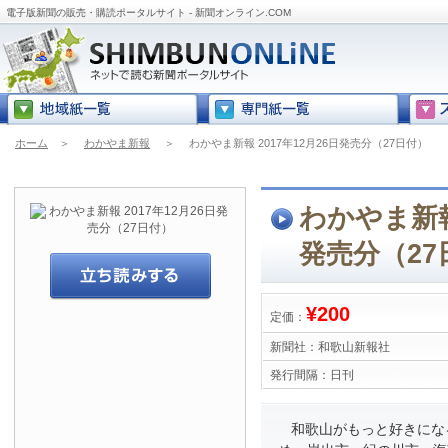
電子版新聞の販売・購読ポータルサイト - 新聞オンライン.COM
ホーム
＞
わかやま新報
＞
わかやま新報 2017年12月26日発売分（27日付）
わかやま新報 
発売分（27
¥200
定価：
新聞社：
和歌山新報社
発行間隔：
日刊
和歌山がもっと好きにな