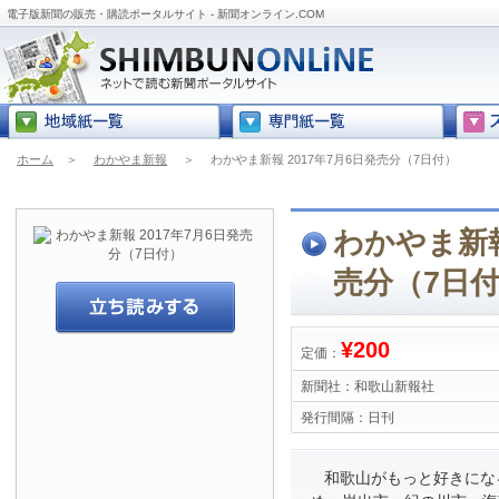
電子版新聞の販売・購読ポータルサイト - 新聞オンライン.COM
ホーム
＞
わかやま新報
＞
わかやま新報 2017年7月6日発売分（7日付）
わかやま新報
売分（7日
¥200
定価：
新聞社：
和歌山新報社
発行間隔：
日刊
和歌山がもっと好きにな