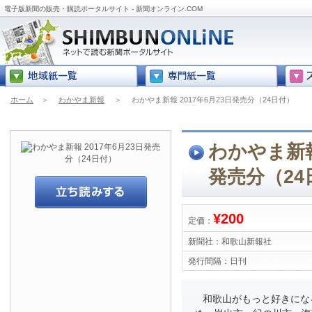
電子版新聞の販売・購読ポータルサイト - 新聞オンライン.COM
ホーム
＞
わかやま新報
＞
わかやま新報 2017年6月23日発売分（24日付）
わかやま新報 
発売分（24
¥200
定価：
新聞社：
和歌山新報社
発行間隔：
日刊
和歌山がもっと好きにな