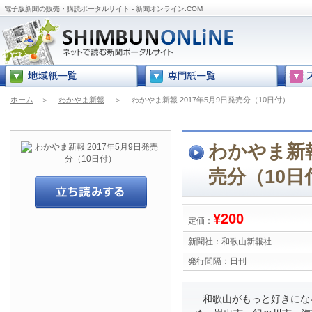
電子版新聞の販売・購読ポータルサイト - 新聞オンライン.COM
ホーム
＞
わかやま新報
＞
わかやま新報 2017年5月9日発売分（10日付）
わかやま新報
売分（10日
¥200
定価：
新聞社：
和歌山新報社
発行間隔：
日刊
和歌山がもっと好きにな