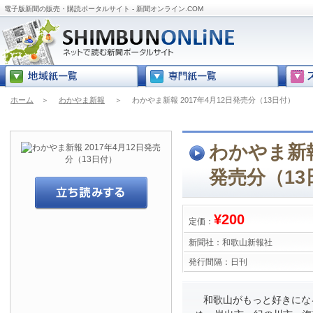
電子版新聞の販売・購読ポータルサイト - 新聞オンライン.COM
ホーム
＞
わかやま新報
＞
わかやま新報 2017年4月12日発売分（13日付）
わかやま新報 
発売分（13
¥200
定価：
新聞社：
和歌山新報社
発行間隔：
日刊
和歌山がもっと好きにな