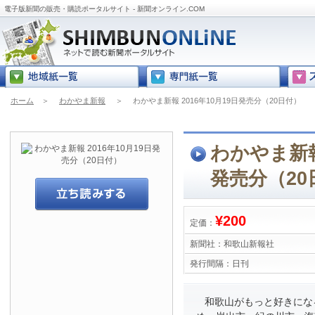
電子版新聞の販売・購読ポータルサイト - 新聞オンライン.COM
ホーム
＞
わかやま新報
＞
わかやま新報 2016年10月19日発売分（20日付）
わかやま新報 
発売分（20
¥200
定価：
新聞社：
和歌山新報社
発行間隔：
日刊
和歌山がもっと好きにな