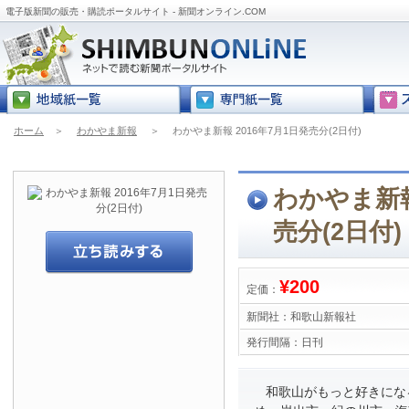
電子版新聞の販売・購読ポータルサイト - 新聞オンライン.COM
ホーム
＞
わかやま新報
＞
わかやま新報 2016年7月1日発売分(2日付)
わかやま新報
売分(2日付)
¥200
定価：
新聞社：
和歌山新報社
発行間隔：
日刊
和歌山がもっと好きにな