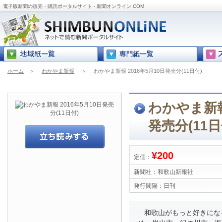
電子版新聞の販売・購読ポータルサイト - 新聞オンライン.COM
ホーム
＞
わかやま新報
＞
わかやま新報 2016年5月10日発売分(11日付)
わかやま新報 
発売分(11日
¥200
定価：
新聞社：
和歌山新報社
発行間隔：
日刊
和歌山がもっと好きにな