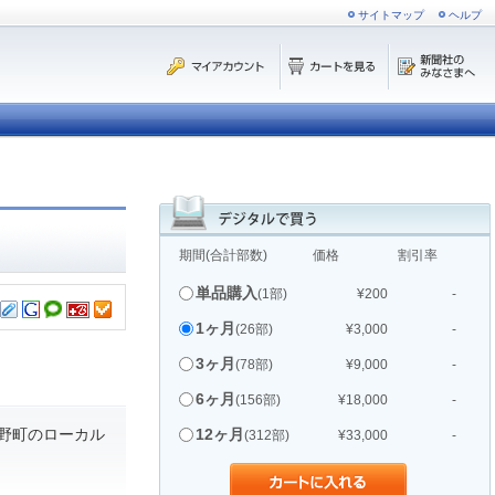
サイトマップ
ヘルプ
期間(合計部数)
価格
割引率
単品購入
(1部)
¥200
-
1ヶ月
(26部)
¥3,000
-
3ヶ月
(78部)
¥9,000
-
6ヶ月
(156部)
¥18,000
-
野町のローカル
12ヶ月
(312部)
¥33,000
-