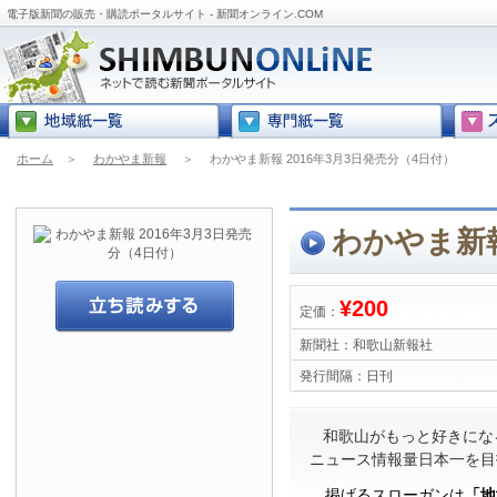
電子版新聞の販売・購読ポータルサイト - 新聞オンライン.COM
ホーム
＞
わかやま新報
＞
わかやま新報 2016年3月3日発売分（4日付）
わかやま新報
¥200
定価：
新聞社：
和歌山新報社
発行間隔：
日刊
和歌山がもっと好きにな
ニュース情報量日本一を目
掲げるスローガンは
「地