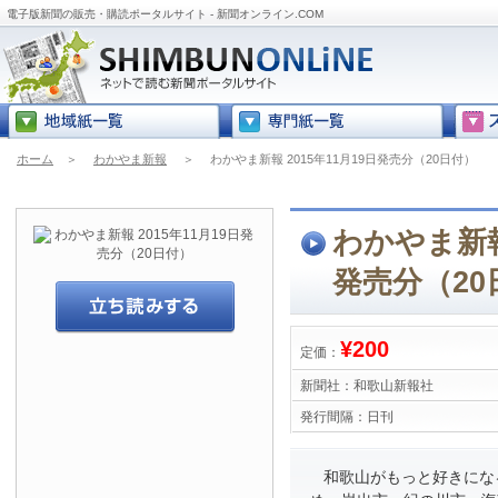
電子版新聞の販売・購読ポータルサイト - 新聞オンライン.COM
ホーム
＞
わかやま新報
＞
わかやま新報 2015年11月19日発売分（20日付）
わかやま新報 
発売分（20
¥200
定価：
新聞社：
和歌山新報社
発行間隔：
日刊
和歌山がもっと好きにな