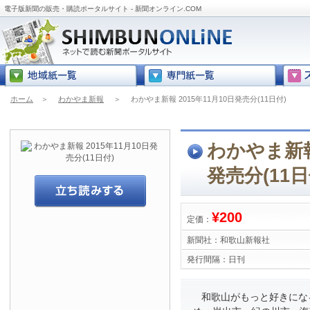
電子版新聞の販売・購読ポータルサイト - 新聞オンライン.COM
ホーム
＞
わかやま新報
＞
わかやま新報 2015年11月10日発売分(11日付)
わかやま新報 
発売分(11日
¥200
定価：
新聞社：
和歌山新報社
発行間隔：
日刊
和歌山がもっと好きにな