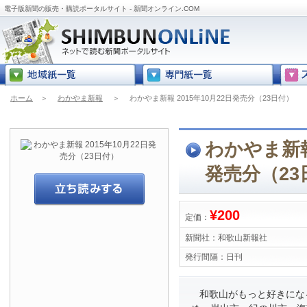
電子版新聞の販売・購読ポータルサイト - 新聞オンライン.COM
ホーム
＞
わかやま新報
＞
わかやま新報 2015年10月22日発売分（23日付）
わかやま新報 
発売分（23
¥200
定価：
新聞社：
和歌山新報社
発行間隔：
日刊
和歌山がもっと好きにな