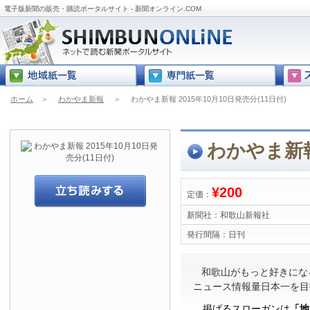
電子版新聞の販売・購読ポータルサイト - 新聞オンライン.COM
ホーム
＞
わかやま新報
＞
わかやま新報 2015年10月10日発売分(11日付)
わかやま新報 
¥200
定価：
新聞社：
和歌山新報社
発行間隔：
日刊
和歌山がもっと好きにな
ニュース情報量日本一を目
掲げるスローガンは
「地