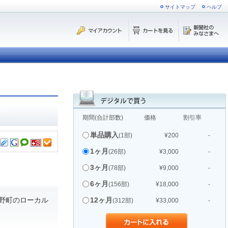
サイトマップ
ヘルプ
期間(合計部数)
価格
割引率
単品購入
(1部)
¥200
-
1ヶ月
(26部)
¥3,000
-
3ヶ月
(78部)
¥9,000
-
6ヶ月
(156部)
¥18,000
-
野町のローカル
12ヶ月
(312部)
¥33,000
-