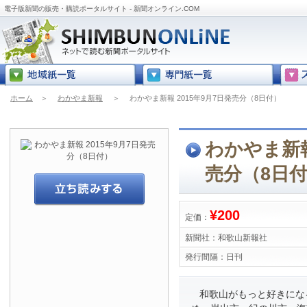
電子版新聞の販売・購読ポータルサイト - 新聞オンライン.COM
ホーム
＞
わかやま新報
＞
わかやま新報 2015年9月7日発売分（8日付）
わかやま新報
売分（8日
¥200
定価：
新聞社：
和歌山新報社
発行間隔：
日刊
和歌山がもっと好きにな