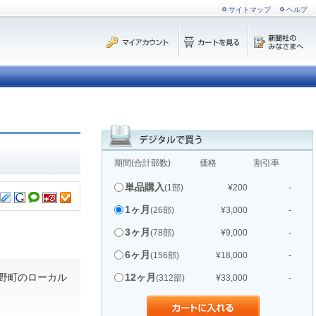
サイトマップ
ヘルプ
期間(合計部数)
価格
割引率
単品購入
(1部)
¥200
-
1ヶ月
(26部)
¥3,000
-
3ヶ月
(78部)
¥9,000
-
6ヶ月
(156部)
¥18,000
-
野町のローカル
12ヶ月
(312部)
¥33,000
-