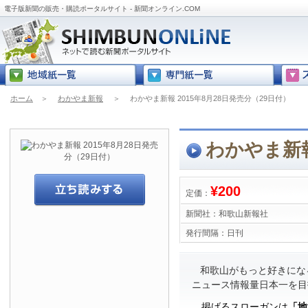
電子版新聞の販売・購読ポータルサイト - 新聞オンライン.COM
ホーム
＞
わかやま新報
＞
わかやま新報 2015年8月28日発売分（29日付）
わかやま新報
¥200
定価：
新聞社：
和歌山新報社
発行間隔：
日刊
和歌山がもっと好きにな
ニュース情報量日本一を目
掲げるスローガンは
「地