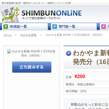
電子版新聞の販売・購読ポータルサイト - 新聞オンライン.COM
ホーム
＞
わかやま新報
＞
わかやま新報 2015年７月15日発売分（16日付）
わかやま新報
発売分（16
¥200
定価：
新聞社：
和歌山新報社
発行間隔：
日刊
和歌山がもっと好きにな