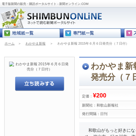
電子版新聞の販売・購読ポータルサイト - 新聞オンライン.COM
ホーム
＞
わかやま新報
＞
わかやま新報 2015年６月６日発売分（７日付）
わかやま新報
発売分（７
¥200
定価：
新聞社：
和歌山新報社
発行間隔：
日刊
和歌山がもっと好きにな