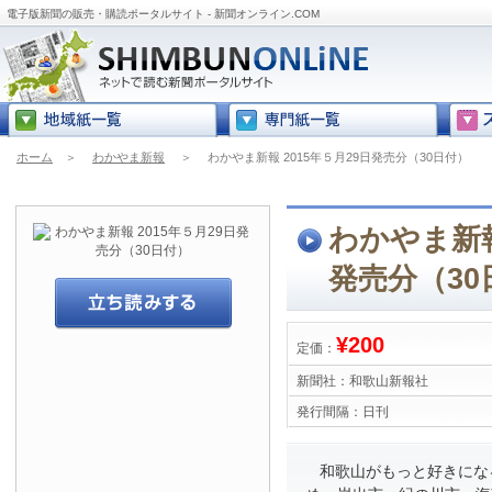
電子版新聞の販売・購読ポータルサイト - 新聞オンライン.COM
ホーム
＞
わかやま新報
＞
わかやま新報 2015年５月29日発売分（30日付）
わかやま新報
発売分（30
¥200
定価：
新聞社：
和歌山新報社
発行間隔：
日刊
和歌山がもっと好きにな