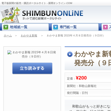
電子版新聞の販売・購読ポータルサイト - 新聞オンライン.COM
ホーム
＞
わかやま新報
＞
わかやま新報 2015年４月８日発売分（９日付）
わかやま新報
発売分（９
¥200
定価：
新聞社：
和歌山新報社
発行間隔：
日刊
和歌山がもっと好きにな