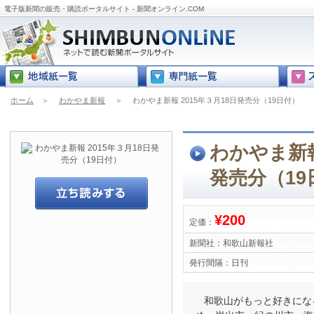
電子版新聞の販売・購読ポータルサイト - 新聞オンライン.COM
ホーム
＞
わかやま新報
＞
わかやま新報 2015年３月18日発売分（19日付）
わかやま新報
発売分（19
¥200
定価：
新聞社：
和歌山新報社
発行間隔：
日刊
和歌山がもっと好きにな