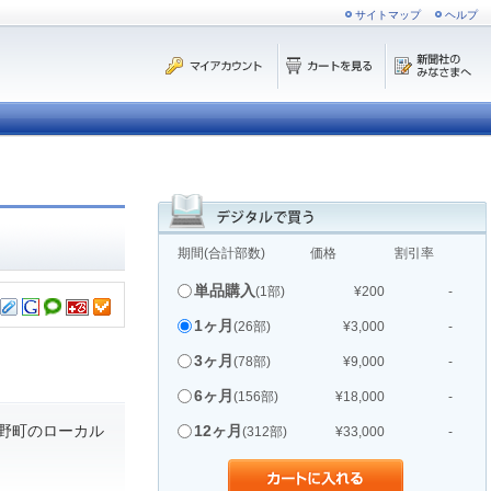
サイトマップ
ヘルプ
期間(合計部数)
価格
割引率
単品購入
(1部)
¥200
-
1ヶ月
(26部)
¥3,000
-
3ヶ月
(78部)
¥9,000
-
6ヶ月
(156部)
¥18,000
-
野町のローカル
12ヶ月
(312部)
¥33,000
-