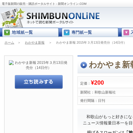
電子版新聞の販売・購読ポータルサイト - 新聞オンライン.COM
ホーム
＞
わかやま新報
＞
わかやま新報 2015年３月13日発売分（14日付）
わかやま新報
¥200
定価：
新聞社：
和歌山新報社
発行間隔：
日刊
和歌山がもっと好きにな
ニュース情報量日本一を目
掲げるスローガンは
「地