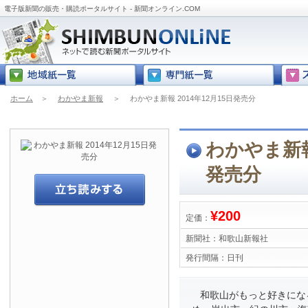
電子版新聞の販売・購読ポータルサイト - 新聞オンライン.COM
ホーム
＞
わかやま新報
＞
わかやま新報 2014年12月15日発売分
わかやま新報 
発売分
¥200
定価：
新聞社：
和歌山新報社
発行間隔：
日刊
和歌山がもっと好きにな