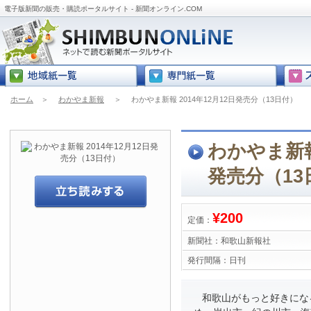
電子版新聞の販売・購読ポータルサイト - 新聞オンライン.COM
ホーム
＞
わかやま新報
＞
わかやま新報 2014年12月12日発売分（13日付）
わかやま新報 
発売分（13
¥200
定価：
新聞社：
和歌山新報社
発行間隔：
日刊
和歌山がもっと好きにな