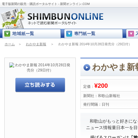
電子版新聞の販売・購読ポータルサイト - 新聞オンライン.COM
ホーム
＞
わかやま新報
＞
わかやま新報 2014年10月28日発売分（29日付）
わかやま新報
¥200
定価：
新聞社：
和歌山新報社
発行間隔：
日刊
和歌山がもっと好きにな
ニュース情報量日本一を目
掲げるスローガンは
「地