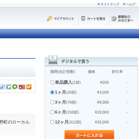
サイトマップ
ヘルプ
期間(合計部数)
価格
割引率
単品購入
(1部)
¥200
-
1ヶ月
(26部)
¥3,000
-
3ヶ月
(78部)
¥9,000
-
6ヶ月
(156部)
¥18,000
-
野町のローカル
12ヶ月
(312部)
¥33,000
-