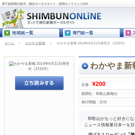
電子版新聞の販売・購読ポータルサイト - 新聞オンライン.COM
ホーム
＞
わかやま新報
＞
わかやま新報 2014年6月21日発売分（22日付）
わかやま新報
¥200
定価：
新聞社：
和歌山新報社
発行間隔：
日刊
和歌山がもっと好きにな
ニュース情報量日本一を目
掲げるスローガンは
「地