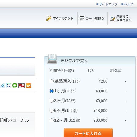
サイトマップ
ヘルプ
期間(合計部数)
価格
割引率
単品購入
(1部)
¥200
-
1ヶ月
(26部)
¥3,000
-
3ヶ月
(78部)
¥9,000
-
6ヶ月
(156部)
¥18,000
-
野町のローカル
12ヶ月
(312部)
¥33,000
-