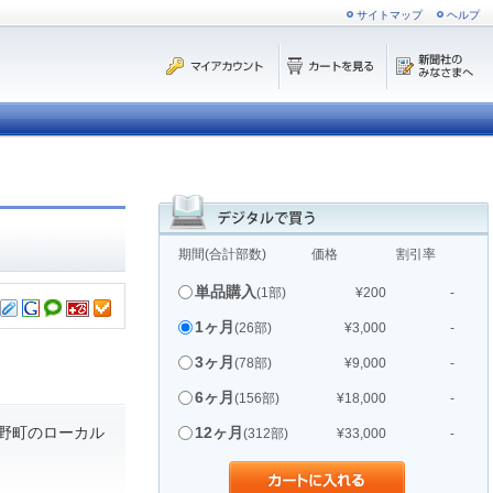
サイトマップ
ヘルプ
期間(合計部数)
価格
割引率
単品購入
(1部)
¥200
-
1ヶ月
(26部)
¥3,000
-
3ヶ月
(78部)
¥9,000
-
6ヶ月
(156部)
¥18,000
-
野町のローカル
12ヶ月
(312部)
¥33,000
-