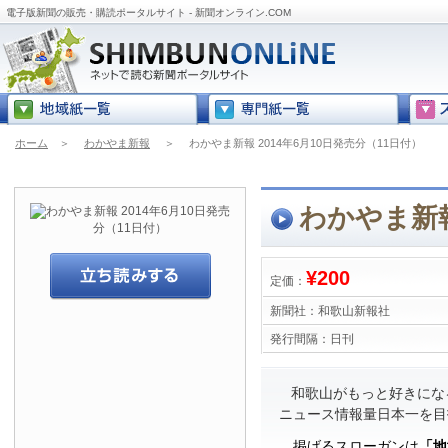
電子版新聞の販売・購読ポータルサイト - 新聞オンライン.COM
ホーム
＞
わかやま新報
＞
わかやま新報 2014年6月10日発売分（11日付）
わかやま新報
¥200
定価：
新聞社：
和歌山新報社
発行間隔：
日刊
和歌山がもっと好きにな
ニュース情報量日本一を目
掲げるスローガンは
「地