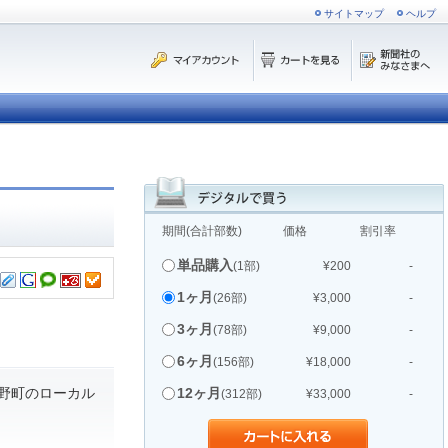
サイトマップ
ヘルプ
期間(合計部数)
価格
割引率
単品購入
(1部)
¥200
-
1ヶ月
(26部)
¥3,000
-
3ヶ月
(78部)
¥9,000
-
6ヶ月
(156部)
¥18,000
-
野町のローカル
12ヶ月
(312部)
¥33,000
-