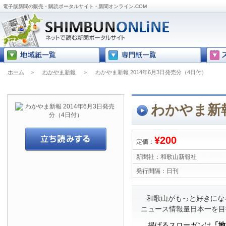
電子版新聞の販売・購読ポータルサイト - 新聞オンライン.COM
ホーム
＞
わかやま新報
＞
わかやま新報 2014年6月3日発売分（4日付）
わかやま新報
¥200
定価：
新聞社：
和歌山新報社
発行間隔：
日刊
和歌山がもっと好きにな
ニュース情報量日本一を目
掲げるスローガンは
「地