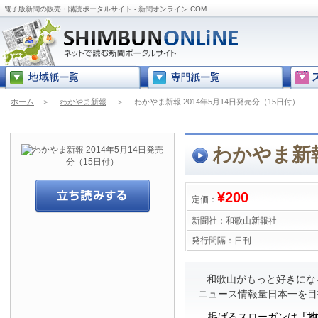
電子版新聞の販売・購読ポータルサイト - 新聞オンライン.COM
ホーム
＞
わかやま新報
＞
わかやま新報 2014年5月14日発売分（15日付）
わかやま新報
¥200
定価：
新聞社：
和歌山新報社
発行間隔：
日刊
和歌山がもっと好きにな
ニュース情報量日本一を目
掲げるスローガンは
「地