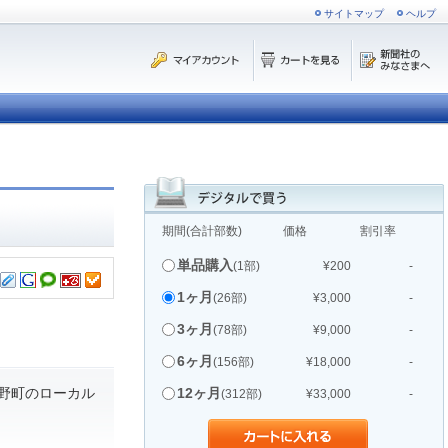
サイトマップ
ヘルプ
期間(合計部数)
価格
割引率
単品購入
(1部)
¥200
-
1ヶ月
(26部)
¥3,000
-
3ヶ月
(78部)
¥9,000
-
6ヶ月
(156部)
¥18,000
-
野町のローカル
12ヶ月
(312部)
¥33,000
-