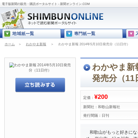
電子版新聞の販売・購読ポータルサイト - 新聞オンライン.COM
ホーム
＞
わかやま新報
＞
わかやま新報 2014年5月10日発売分（11日付）
わかやま新報 
発売分（11
¥200
定価：
新聞社：
和歌山新報社
発行間隔：
日刊
和歌山がもっと好きにな