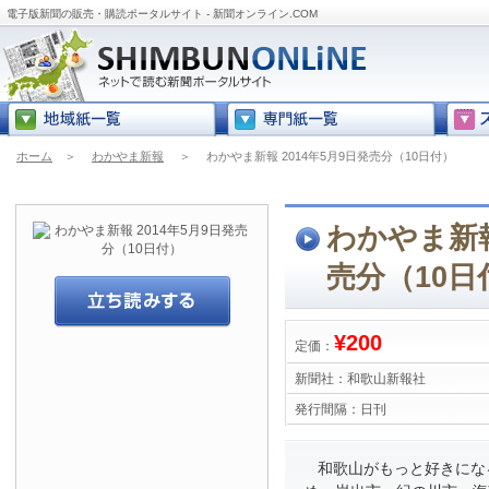
電子版新聞の販売・購読ポータルサイト - 新聞オンライン.COM
ホーム
＞
わかやま新報
＞
わかやま新報 2014年5月9日発売分（10日付）
わかやま新報
売分（10日
¥200
定価：
新聞社：
和歌山新報社
発行間隔：
日刊
和歌山がもっと好きにな