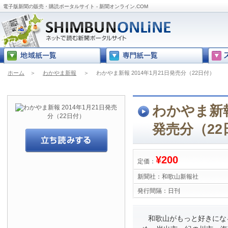
電子版新聞の販売・購読ポータルサイト - 新聞オンライン.COM
ホーム
＞
わかやま新報
＞
わかやま新報 2014年1月21日発売分（22日付）
わかやま新報 
発売分（22
¥200
定価：
新聞社：
和歌山新報社
発行間隔：
日刊
和歌山がもっと好きにな