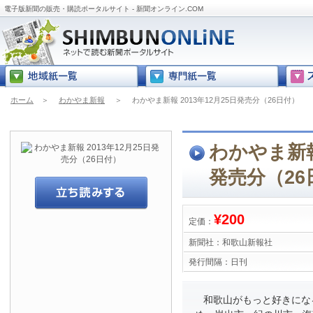
電子版新聞の販売・購読ポータルサイト - 新聞オンライン.COM
ホーム
＞
わかやま新報
＞
わかやま新報 2013年12月25日発売分（26日付）
わかやま新報 
発売分（26
¥200
定価：
新聞社：
和歌山新報社
発行間隔：
日刊
和歌山がもっと好きにな