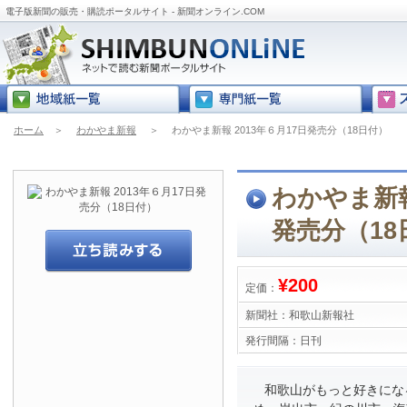
電子版新聞の販売・購読ポータルサイト - 新聞オンライン.COM
ホーム
＞
わかやま新報
＞
わかやま新報 2013年６月17日発売分（18日付）
わかやま新報
発売分（18
¥200
定価：
新聞社：
和歌山新報社
発行間隔：
日刊
和歌山がもっと好きにな