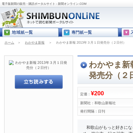
電子版新聞の販売・購読ポータルサイト - 新聞オンライン.COM
ホーム
＞
わかやま新報
＞
わかやま新報 2013年３月１日発売分（２日付）
わかやま新報
発売分（２
¥200
定価：
新聞社：
和歌山新報社
発行間隔：
日刊
和歌山がもっと好きにな