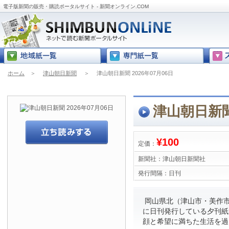
電子版新聞の販売・購読ポータルサイト - 新聞オンライン.COM
ホーム
＞
津山朝日新聞
＞
津山朝日新聞 2026年07月06日
津山朝日新聞 
¥100
定価：
新聞社：
津山朝日新聞社
発行間隔：
日刊
岡山県北（津山市・美作市
に日刊発行している夕刊紙
顔と希望に満ちた生活を過