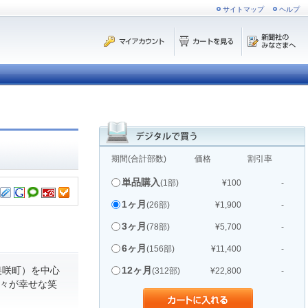
サイトマップ
ヘルプ
期間(合計部数)
価格
割引率
単品購入
(1部)
¥100
-
1ヶ月
(26部)
¥1,900
-
3ヶ月
(78部)
¥5,700
-
6ヶ月
(156部)
¥11,400
-
美咲町）を中心
12ヶ月
(312部)
¥22,800
-
人々が幸せな笑