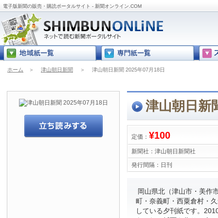
電子版新聞の販売・購読ポータルサイト - 新聞オンライン.COM
ホーム
＞
津山朝日新聞
＞
津山朝日新聞 2025年07月18日
津山朝日新聞 
¥100
定価：
新聞社：
津山朝日新聞社
発行間隔：
日刊
岡山県北（津山市・美作
町・奈義町・西粟倉村・久
している夕刊紙です。201