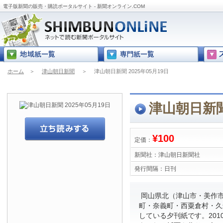
電子版新聞の販売・購読ポータルサイト - 新聞オンライン.COM
ホーム
＞
津山朝日新聞
＞
津山朝日新聞 2025年05月19日
津山朝日新聞 
¥100
定価：
新聞社：
津山朝日新聞社
発行間隔：
日刊
岡山県北（津山市・美作
町・奈義町・西粟倉村・久
している夕刊紙です。201